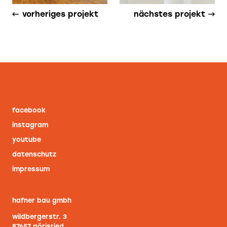
vorheriges projekt
nächstes projekt
facebook
instagram
youtube
datenschutz
impressum
hafner bau gmbh
wildbergerstr. 3
87657 görisried